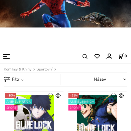
0
Komiksy & Knihy
Sportovní
Filtr
- 10%
- 12%
ANIME / MANGA
ANIME / MANGA
SPORT
SPORT