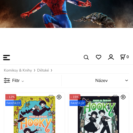
0
Komiksy & Knihy
Dětské
Filtr
- 12%
- 15%
FANTASY
FANTASY