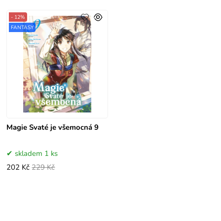
- 12%
FANTASY
Magie Svaté je všemocná 9
skladem 1 ks
202 Kč
229 Kč