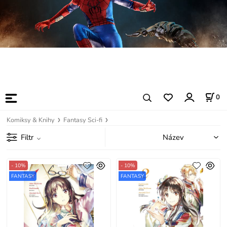
0
Komiksy & Knihy
Fantasy Sci-fi
Filtr
- 10%
- 10%
FANTASY
FANTASY