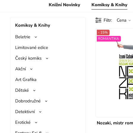
Knižní Novinky
Komiksy & Knihy
Filtr
Cena
Komiksy & Knihy
- 15%
Beletrie
ROMANTIKA
Limitované edice
Český komiks
Akční
Art Grafika
Dětské
Dobrodružné
Detektivní
Erotické
Nozaki, mistr rom
Fantasy Sci-fi