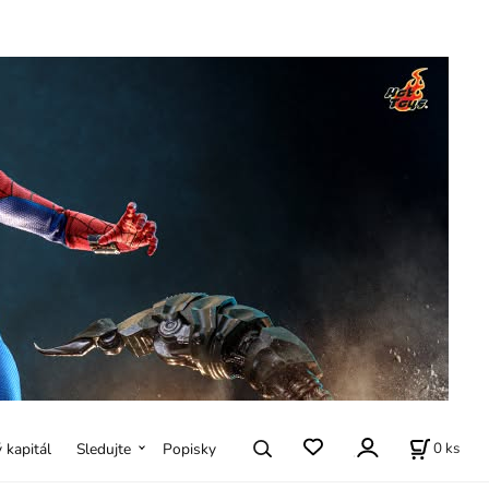
0
ks
ý kapitál
Sledujte
Popisky