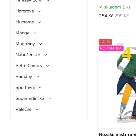
skladem 1 ks
Hororové
254 Kč
299 Kč
Humorné
Manga
- 21%
Magazíny
ROMANTIKA
Náboženské
Retro Comics
Romány
Sportovní
Superhrdinské
Válečné
Nozaki, mistr rom