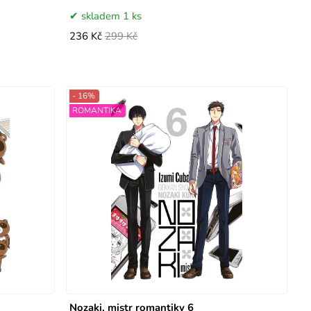
skladem 1 ks
236 Kč
299 Kč
- 16%
ROMANTIKA
Nozaki, mistr romantiky 6