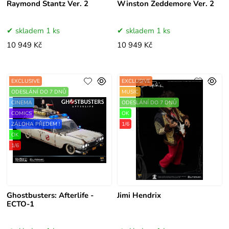
Raymond Stantz Ver. 2
Winston Zeddemore Ver. 2
skladem 1 ks
skladem 1 ks
10 949 Kč
10 949 Kč
EXCLUSIVE
EXCLUSIVE
ODESLÁNÍ DO 7 DNŮ
MUSIC
CINEMA
ODESLÁNÍ DO 7 DNŮ
COMICS
OK
ZÁLOHA PŘEDEM !
1/6
OK
1/6
Ghostbusters: Afterlife -
Jimi Hendrix
ECTO-1