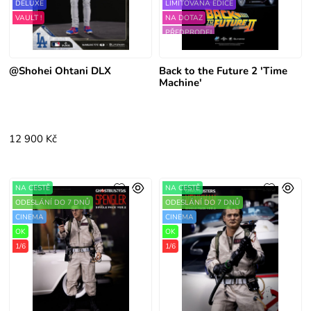
DELUXE
LIMITOVANÁ EDICE
VAULT !
NA DOTAZ
PŘEDPRODEJ
6/2026
@Shohei Ohtani DLX
Back to the Future 2 'Time
Machine'
12 900 Kč
NA CESTĚ
NA CESTĚ
ODESLÁNÍ DO 7 DNŮ
ODESLÁNÍ DO 7 DNŮ
CINEMA
CINEMA
OK
OK
1/6
1/6