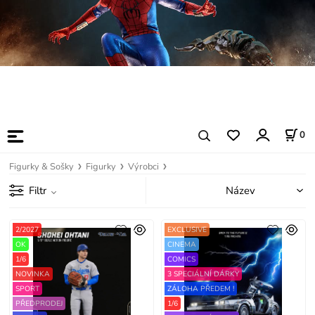
0
Figurky & Sošky
Figurky
Výrobci
Filtr
2/2027
EXCLUSIVE
OK
CINEMA
1/6
COMICS
NOVINKA
3 SPECIÁLNÍ DÁRKY
SPORT
ZÁLOHA PŘEDEM !
PŘEDPRODEJ
1/6