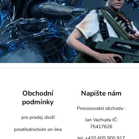
Obchodní
Napište nám
podmínky
Provozovatel obchodu :
pro prodej zboží
Jan Vachuda
IČ:
75417626
prostřednictvím on-line
tel. +420 605 900 917