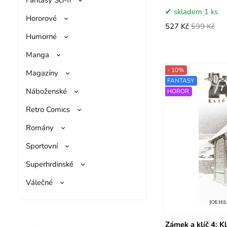
skladem 1 ks
Hororové
527 Kč
599 Kč
Humorné
Manga
- 10%
Magazíny
FANTASY
Náboženské
HOROR
Retro Comics
Romány
Sportovní
Superhrdinské
Válečné
Zámek a klíč 4: Kl