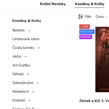
Knižní Novinky
Komiksy & Knihy
Filtr
Cena
Komiksy & Knihy
- 12%
Beletrie
FANTASY
HOROR
Limitované edice
Český komiks
Akční
Art Grafika
Dětské
Dobrodružné
Detektivní
Erotické
Zámek a klíč 1: V
Fantasy Sci-fi