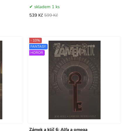
skladem 1 ks
539 Kč
599 Kč
- 10%
FANTASY
HOROR
Zámek a klíč 6: Alfa a omega