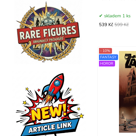
skladem 1 ks
539 Kč
599 Kč
- 10%
FANTASY
HOROR