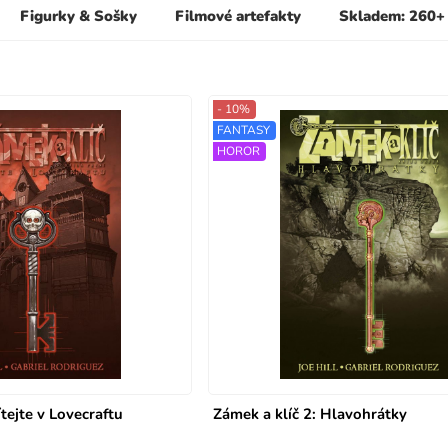
Figurky & Sošky
Filmové artefakty
Skladem: 260+
- 10%
FANTASY
HOROR
ítejte v Lovecraftu
Zámek a klíč 2: Hlavohrátky