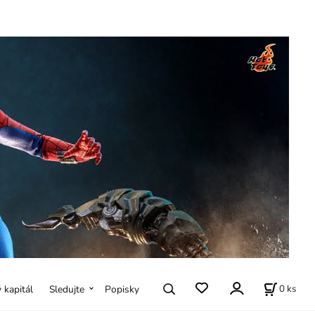
0
ks
ý kapitál
Sledujte
Popisky