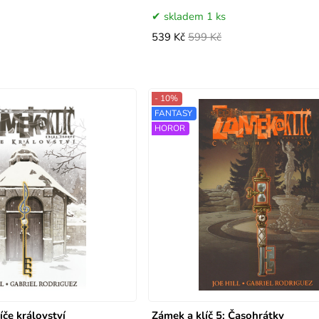
skladem 1 ks
539 Kč
599 Kč
- 10%
FANTASY
HOROR
íče království
Zámek a klíč 5: Časohrátky