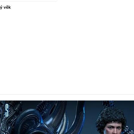
tý věk