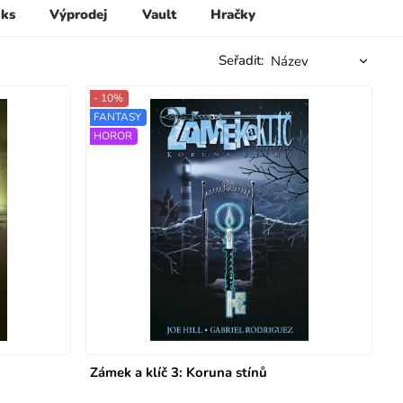
 ks
Výprodej
Vault
Hračky
Seřadit:
- 10%
FANTASY
HOROR
Zámek a klíč 3: Koruna stínů