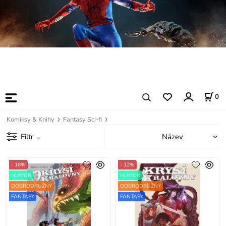
0
Komiksy & Knihy
Fantasy Sci-fi
Filtr
- 16%
- 12%
HUMOR
HUMOR
DOBRODRUŽNÝ
DOBRODRUŽNÝ
FANTASY
FANTASY