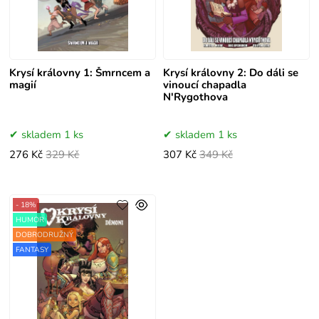
Krysí královny 1: Šmrncem a
Krysí královny 2: Do dáli se
magií
vinoucí chapadla
N'Rygothova
skladem 1 ks
skladem 1 ks
276 Kč
329 Kč
307 Kč
349 Kč
- 18%
HUMOR
DOBRODRUŽNÝ
FANTASY