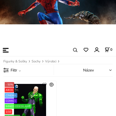
0
Figurky & Sošky
Sochy
Výrobci
Filtr
- 50%
AKCE
CINEMA
COMICS
IHNED ODESÍLÁME
1/10