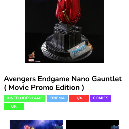
Avengers Endgame Nano Gauntlet
( Movie Promo Edition )
IHNED ODESÍLÁME
CINEMA
1/4
COMICS
OK