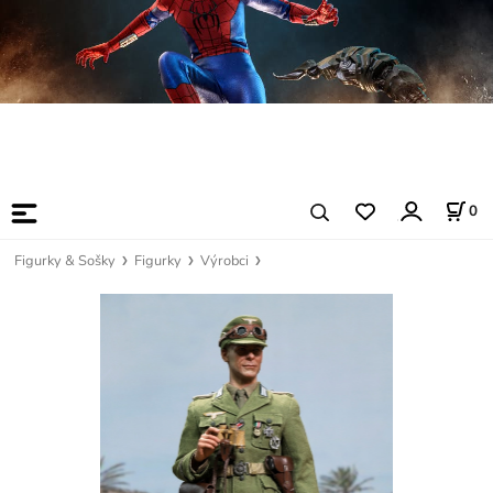
0
Figurky & Sošky
Figurky
Výrobci