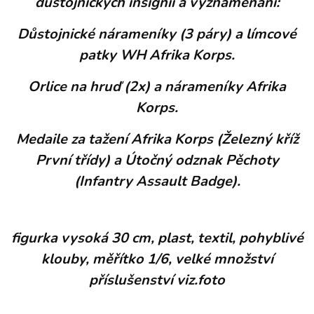
důstojnických insignií a vyznamenání:
Důstojnické nárameníky (3 páry) a límcové
patky WH Afrika Korps.
Orlice na hruď (2x) a nárameníky Afrika
Korps.
Medaile za tažení Afrika Korps (Železný kříž
První třídy) a Útočný odznak Pěchoty
(Infantry Assault Badge).
figurka vysoká 30 cm, plast, textil, pohyblivé
klouby, měřítko 1/6, velké množství
příslušenství viz.foto