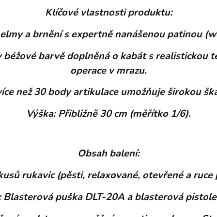
Klíčové vlastnosti produktu:
elmy a brnění s expertně nanášenou patinou (wea
v béžové barvě doplněná o kabát s realistickou
operace v mrazu.
 více než 30 body artikulace umožňuje širokou šk
Výška: Přibližně 30 cm (měřítko 1/6).
Obsah balení:
usů rukavic (pěsti, relaxované, otevřené a ruce p
: Blasterová puška DLT-20A a blasterová pistole