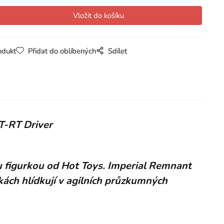
odukt
Přidat do oblíbených
Sdílet
T-RT Driver
u figurkou od Hot Toys. Imperial Remnant
kách hlídkují v agilních průzkumných