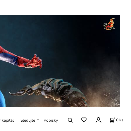
0
ks
ý kapitál
Sledujte
Popisky