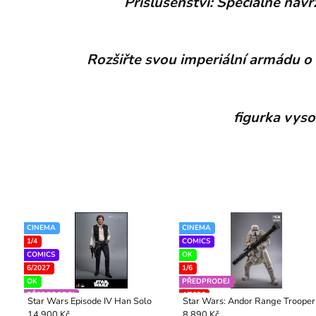
Příslušenství: Speciálně na
Rozšiřte svou imperiální armádu o 
figurka vysok
CINEMA
CINEMA
1/4
COMICS
COMICS
OK
6/2027
1/6
OK
PŘEDPRODEJ
PŘEDPRODEJ
4/2026
Star Wars Episode IV Han Solo
Star Wars: Andor Range Trooper
VAULT !
14 900 Kč
8 890 Kč