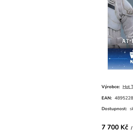
Výrobce:
Hot 
EAN:
489522
Dostupnost:
s
7 700
Kč