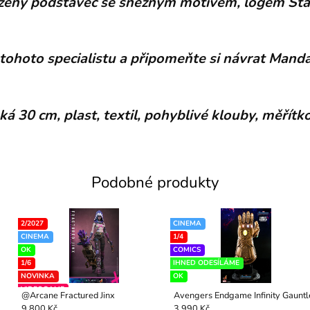
vržený podstavec se sněžným motivem, logem St
tohoto specialistu a připomeňte si návrat Manda
á 30 cm, plast, textil, pohyblivé klouby, měřítko
Podobné produkty
2/2027
CINEMA
CINEMA
1/4
OK
COMICS
1/6
IHNED ODESÍLÁME
NOVINKA
OK
VIDEOGAME
@Arcane Fractured Jinx
Avengers Endgame Infinity Gauntl
PŘEDPRODEJ
9 800 Kč
3 990 Kč