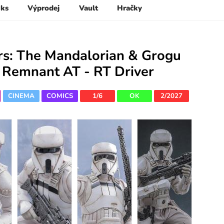
 ks
Výprodej
Vault
Hračky
rs: The Mandalorian & Grogu
 Remnant AT - RT Driver
CINEMA
COMICS
1/6
OK
2/2027