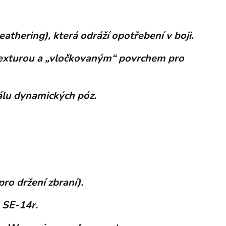
thering), která odráží opotřebení v boji.
 texturou a „vločkovaným“ povrchem pro
álu dynamických póz.
ro držení zbraní).
 SE-14r.