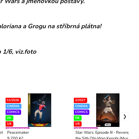
ar Wars a jmenovkou postavy.
loriana a Grogu na stříbrná plátna!
 1/6, viz.foto
11/2026
2/2027
CINEMA
CINEMA
COMICS
COMICS
OK
OK
1/6
1/6
PŘEDPRODEJ
PŘEDPRODEJ
et
Peacemaker
Star Wars: Episode III - Revenge of
the Sith Obi-Wan Kenobi (Mustafar)
9 700 Kč