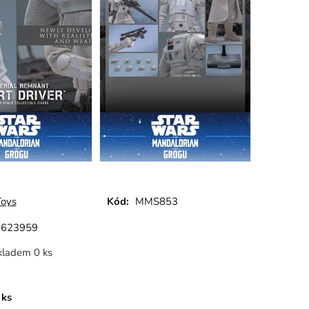
Toys
Kód:
MMS853
8623959
kladem 0 ks
ks