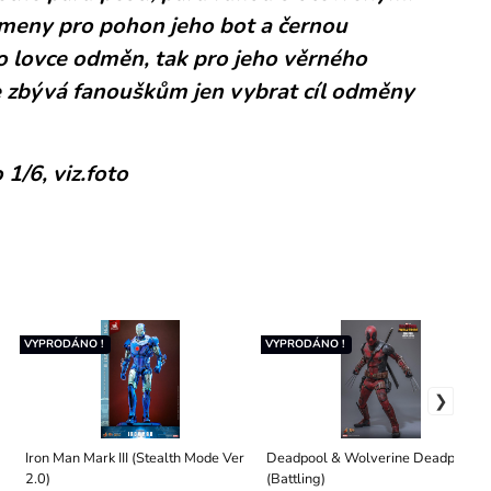
ameny pro pohon jeho bot a černou
ro lovce odměn, tak pro jeho věrného
e zbývá fanouškům jen vybrat cíl odměny
 1/6, viz.foto
VYPRODÁNO !
VYPRODÁNO !
Iron Man Mark III (Stealth Mode Ver
Deadpool & Wolverine Deadpool
2.0)
(Battling)