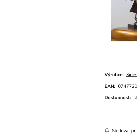
Výrobce:
Side
EAN:
074772
Dostupnost:
s
Sledovat pr