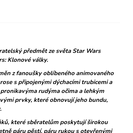
ratelský předmět ze světa Star Wars
s: Klonové války.
odměn z fanoušky oblíbeného animovaného
ose s připojenými dýchacími trubicemi a
 s pronikavýma rudýma očima a lehkým
vými prvky, které obnovují jeho bundu,
.
ků, které sběratelům poskytují širokou
etně páru pěstí, páru rukou s otevřenými