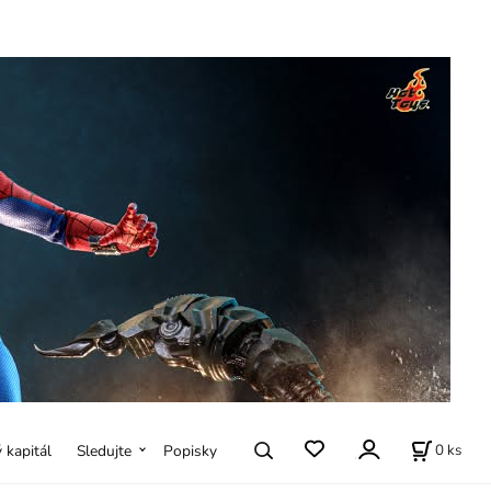
0
ks
ý kapitál
Sledujte
Popisky