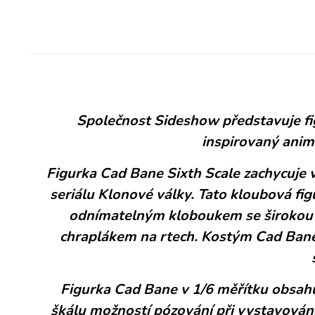
Společnost Sideshow představuje fi
inspirovaný anim
Figurka Cad Bane Sixth Scale zachycuje
seriálu Klonové války. Tato kloubová f
odnímatelným kloboukem se širokou k
chraplákem na rtech. Kostým Cad Banea
Figurka Cad Bane v 1/6 měřítku obsahu
škálu možností pózování při vystavování