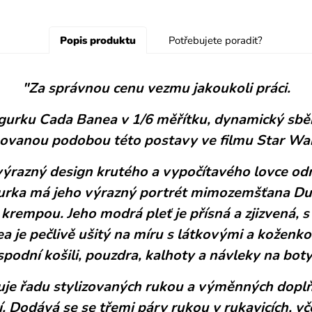
Popis produktu
Potřebujete poradit?
"Za správnou cenu vezmu jakoukoli práci.
gurku Cada Banea v 1/6 měřítku, dynamický sbě
ovanou podobou této postavy ve filmu Star War
 výrazný design krutého a vypočítavého lovce 
igurka má jeho výrazný portrét mimozemšťana Dur
rempou. Jeho modrá pleť je přísná a zjizvená,
 je pečlivě ušitý na míru s látkovými a koženko
spodní košili, pouzdra, kalhoty a návleky na boty
je řadu stylizovaných rukou a výměnných doplň
. Dodává se se třemi páry rukou v rukavicích, vč