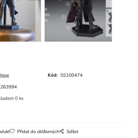
show
Kód:
SS100474
0263994
kladem 0 ks
odukt
Přidat do oblíbených
Sdílet