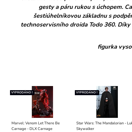
gesty a páru rukou s úchopem. Ca
šestiúhelníkovou základnu s podpěro
technoservisního droida Todo 360. Díky
figurka vysok
VYPRODÁNO !
VYPRODÁNO !
Marvel: Venom Let There Be
Star Wars: The Mandalorian - Lu
Carnage - DLX Carnage
Skywalker