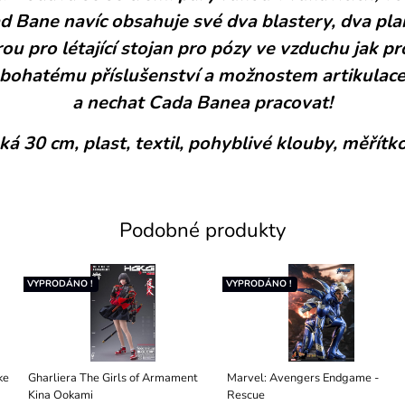
d Bane navíc obsahuje své dva blastery, dva pl
u pro létající stojan pro pózy ve vzduchu jak p
 bohatému příslušenství a možnostem artikulac
a nechat Cada Banea pracovat!
á 30 cm, plast, textil, pohyblivé klouby, měřítko
Podobné produkty
VYPRODÁNO !
VYPRODÁNO !
ke
Gharliera The Girls of Armament
Marvel: Avengers Endgame -
Kina Ookami
Rescue