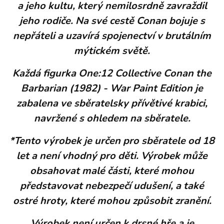
a jeho kultu, který nemilosrdně zavraždil
jeho rodiče. Na své cestě Conan bojuje s
nepřáteli a uzavírá spojenectví v brutálním
mýtickém světě.
Každá figurka One:12 Collective Conan the
Barbarian (1982) - War Paint Edition je
zabalena ve sběratelsky přívětivé krabici,
navržené s ohledem na sběratele.
*Tento výrobek je určen pro sběratele od 18
let a není vhodný pro děti. Výrobek může
obsahovat malé části, které mohou
představovat nebezpečí udušení, a také
ostré hroty, které mohou způsobit zranění.
Výrobek není určen k drsné hře a je