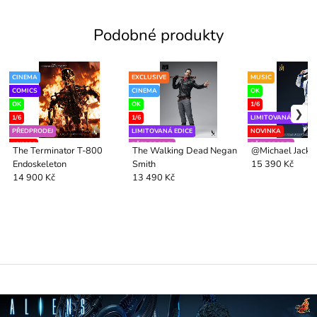
Podobné produkty
CINEMA
EXCLUSIVE
MUSIC
COMICS
CINEMA
OK
OK
OK
1/6
1/6
1/6
LIMITOVANÁ EDICE
PŘEDPRODEJ
LIMITOVANÁ EDICE
NOVINKA
12/2026
PŘEDPRODEJ
PŘEDPRODEJ
The Terminator T-800
The Walking Dead Negan
@Michael Jacks
DELUXE
9/2026
Endoskeleton
Smith
15 390 Kč
PŘEDOBJEDNÁN 1 KS
14 900 Kč
13 490 Kč
4/2026