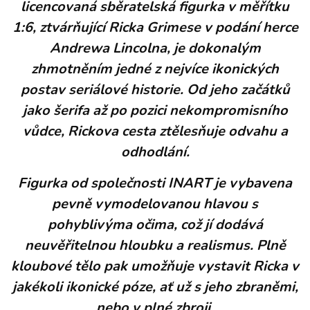
licencovaná sběratelská figurka v měřítku
1:6, ztvárňující Ricka Grimese v podání herce
Andrewa Lincolna, je dokonalým
zhmotněním jedné z nejvíce ikonických
postav seriálové historie. Od jeho začátků
jako šerifa až po pozici nekompromisního
vůdce, Rickova cesta ztělesňuje odvahu a
odhodlání.
Figurka od společnosti INART je vybavena
pevně vymodelovanou hlavou s
pohyblivýma očima, což jí dodává
neuvěřitelnou hloubku a realismus. Plně
kloubové tělo pak umožňuje vystavit Ricka v
jakékoli ikonické póze, ať už s jeho zbraněmi,
nebo v plné zbroji.