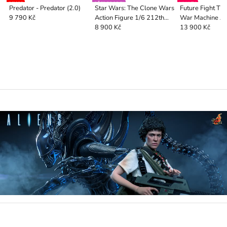
9/2026
PŘEDPRODEJ
VAULT !
Predator - Predator (2.0)
Star Wars: The Clone Wars
Future Fight The
Action Figure 1/6 212th
War Machine Ar
9 790 Kč
Attack Battalion Clone
8 900 Kč
13 900 Kč
Trooper DLX