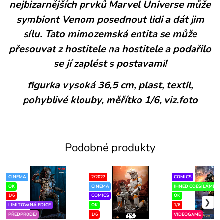
nejbizarnějších prvků Marvel Universe může
symbiont Venom posednout lidi a dát jim
sílu. Tato mimozemská entita se může
přesouvat z hostitele na hostitele a podařilo
se jí zaplést s postavami!
figurka vysoká 36,5 cm, plast, textil,
pohyblivé klouby, měřítko 1/6, viz.foto
Podobné produkty
CINEMA
2/2027
COMICS
OK
CINEMA
IHNED ODESÍLÁME
1/6
COMICS
OK
LIMITOVANÁ EDICE
OK
1/6
PŘEDPRODEJ
1/6
VIDEOGAME