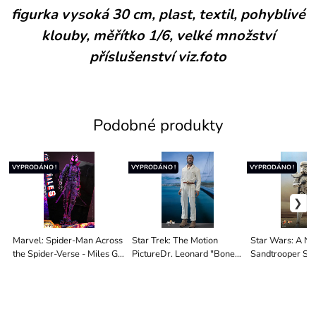
figurka vysoká 30 cm, plast, textil, pohyblivé
klouby, měřítko 1/6, velké množství
příslušenství viz.foto
Podobné produkty
VYPRODÁNO !
VYPRODÁNO !
VYPRODÁNO !
Marvel: Spider-Man Across
Star Trek: The Motion
Star Wars: A N
the Spider-Verse - Miles G.
PictureDr. Leonard "Bones"
Sandtrooper Se
Morales
McCoy