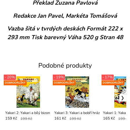
Překlad Zuzana Pavlová
Redakce Jan Pavel, Markéta Tomášová
Vazba šitá v tvrdých deskách Formát 222 x
293 mm Tisk barevný Váha 520 g Stran 48
Podobné produkty
- 20%
- 19%
- 17%
DOBRODRUŽNÝ
DOBRODRUŽNÝ
DOBRODRUŽNÝ
Yakari 2: Yakari a bílý bizon
Yakari 3: Yakari a bobří hráz
Yakari 1: Yakari 
159 Kč
199 Kč
161 Kč
199 Kč
165 Kč
199 K