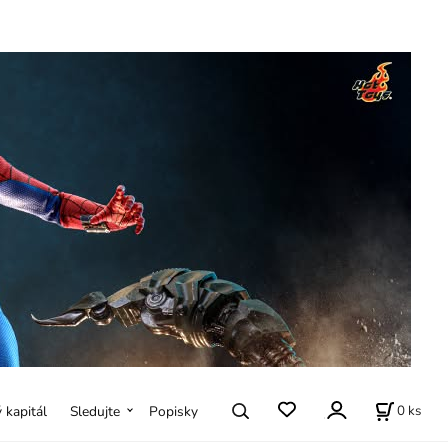
0
ks
ý kapitál
Sledujte
Popisky