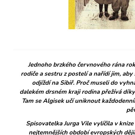
Jednoho brzkého červnového rána roku
rodiče a sestru z postelí a nařídí jim, a
odjíždí na Sibiř. Proč museli do vyhna
dalekém drsném kraji rodina přežívá díky
Tam se Algisek učí uniknout každodenním
pěv
Spisovatelka Jurga Vile vylíčila v kni
nejtemnějších období evropských ději