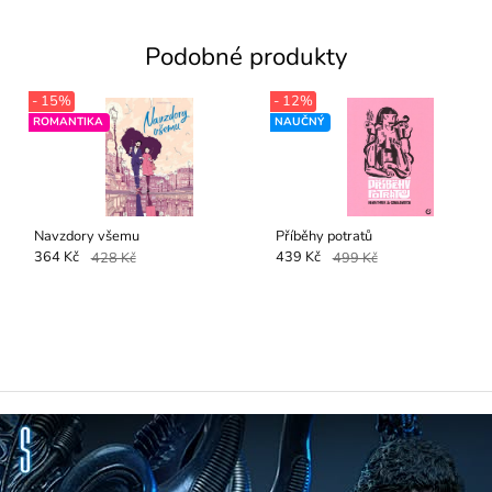
Podobné produkty
- 15%
- 12%
ROMANTIKA
NAUČNÝ
Navzdory všemu
Příběhy potratů
364 Kč
428 Kč
439 Kč
499 Kč