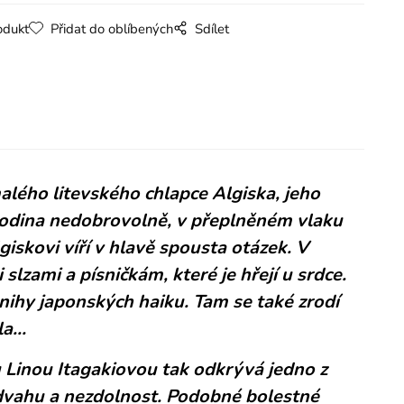
odukt
Přidat do oblíbených
Sdílet
lého litevského chlapce Algiska, jeho
ká rodina nedobrovolně, v přeplněném vlaku
lgiskovi víří v hlavě spousta otázek. V
zami a písničkám, které je hřejí u srdce.
nihy japonských haiku. Tam se také zrodí
a...
u Linou Itagakiovou tak odkrývá jedno z
odvahu a nezdolnost. Podobné bolestné