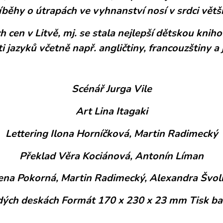
íběhy o útrapách ve vyhnanství nosí v srdci větši
h cen v Litvě, mj. se stala nejlepší dětskou knih
i jazyků včetně např. angličtiny, francouzštiny a 
Scénář Jurga Vile
Art Lina Itagaki
Lettering Ilona Horníčková, Martin Radimecký
Překlad Věra Kociánová, Antonín Líman
na Pokorná, Martin Radimecký, Alexandra Švol
rdých deskách Formát 170 x 230 x 23 mm Tisk b