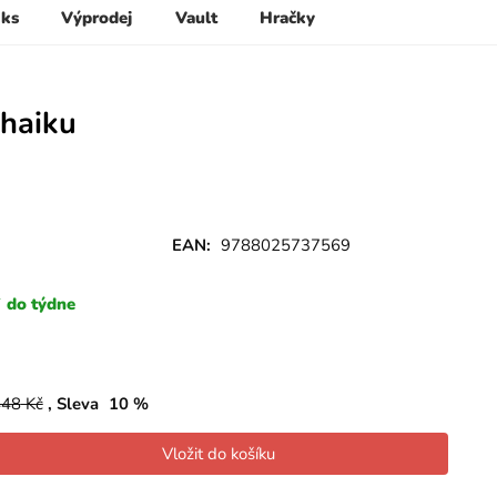
 ks
Výprodej
Vault
Hračky
 haiku
EAN:
9788025737569
do týdne
448
Kč
Sleva
10
%