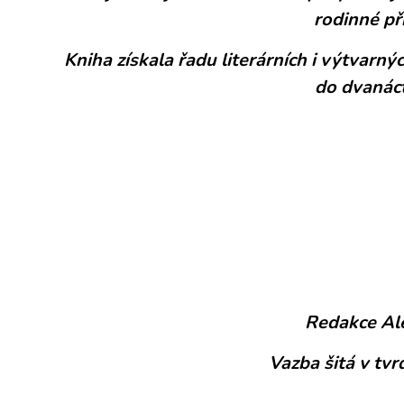
rodinné př
Kniha získala řadu literárních i výtvarnýc
do dvanáct
Redakce Ale
Vazba šitá v tv