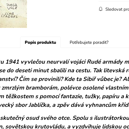
Sledovat pr
Popis produktu
Potřebujete poradit?
 1941 vyvlečou neurvalí vojáci Rudé armády ma
by se do deseti minut sbalili na cestu. Tak litevs
nství? Čím se provinili? Kde ta Sibiř vůbec je? A
 zmrzlým bramborám, polévce osolené vlastními sl
 těžkostem s pomocí fantazie, tužky, papíru a k
ecký sbor Jablíčka, a zpěv dává vyhnancům křídl
ze skutečný osud svého otce. Spolu s ilustrátorko
n, sovětskou krutovládu, a vyzdvihuje lidskou 