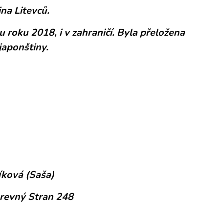
na Litevců.
ou roku 2018, i v zahraničí. Byla přeložena
japonštiny.
íková (Saša)
arevný Stran 248