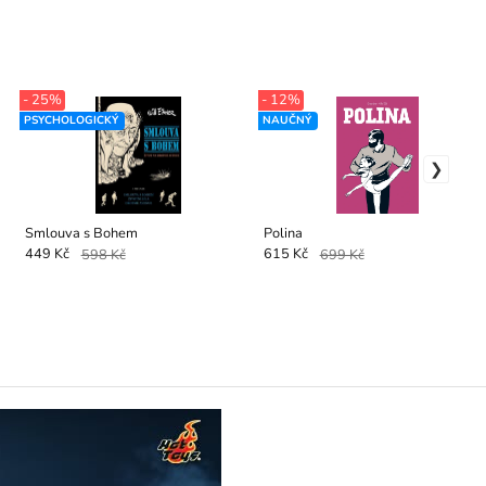
- 25%
- 12%
PSYCHOLOGICKÝ
NAUČNÝ
Smlouva s Bohem
Polina
449 Kč
598 Kč
615 Kč
699 Kč