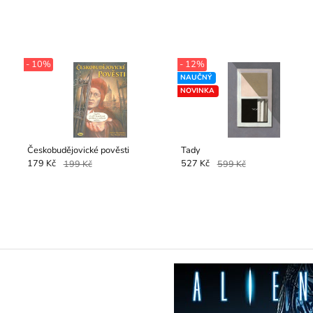
- 10%
- 12%
NAUČNÝ
NOVINKA
Českobudějovické pověsti
Tady
179 Kč
199 Kč
527 Kč
599 Kč