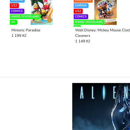
CINEMA
EXCLUSIVE
1/12
CINEMA
COMICS
1/12
IHNED ODESÍLÁME
COMICS
OK
IHNED ODESÍLÁME
OK
Minions: Paradise
Walt Disney: Mickey Mouse Cloc
Cleaners
1 199 Kč
1 149 Kč