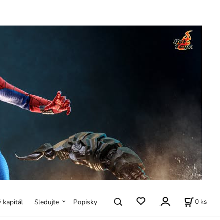
0
ks
ý kapitál
Sledujte
Popisky