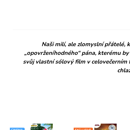
Naši milí, ale zlomyslní přátelé,
„opovrženíhodného“ pána, kterému by sl
svůj vlastní sólový film v celovečerním
chla