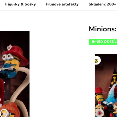
Figurky & Sošky
Filmové artefakty
Skladem: 260+
Minions:
IHNED ODESÍ