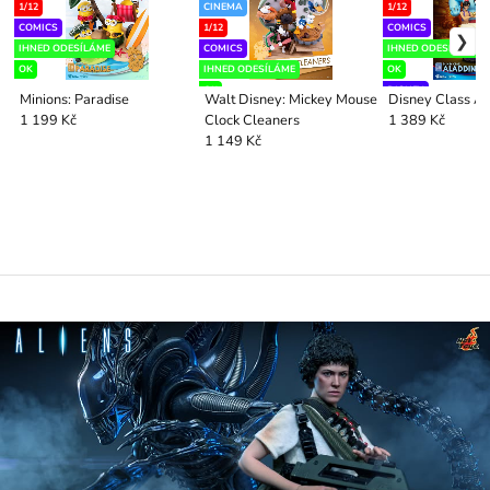
1/12
CINEMA
1/12
COMICS
1/12
COMICS
IHNED ODESÍLÁME
COMICS
IHNED ODESÍLÁME
OK
IHNED ODESÍLÁME
OK
OK
DISNEY
Minions: Paradise
Walt Disney: Mickey Mouse
Disney Class Al
LIMITOVANÁ EDICE
Clock Cleaners
1 199 Kč
1 389 Kč
1 149 Kč