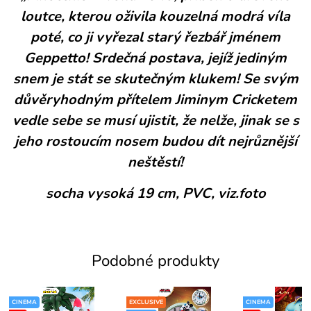
loutce, kterou oživila kouzelná modrá víla
poté, co ji vyřezal starý řezbář jménem
Geppetto! Srdečná postava, jejíž jediným
snem je stát se skutečným klukem! Se svým
důvěryhodným přítelem Jiminym Cricketem
vedle sebe se musí ujistit, že nelže, jinak se s
jeho rostoucím nosem budou dít nejrůznější
neštěstí!
socha vysoká 19 cm, PVC, viz.foto
Podobné produkty
CINEMA
EXCLUSIVE
CINEMA