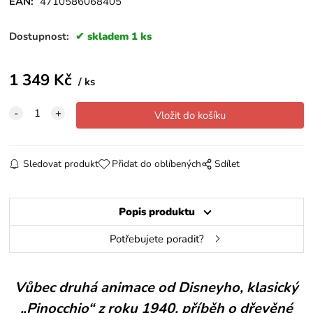
EAN:
4710586068405
Dostupnost:
skladem 1 ks
1 349
Kč
ks
Sledovat produkt
Přidat do oblíbených
Sdílet
Popis produktu
Potřebujete poradit?
Vůbec druhá animace od Disneyho, klasický
„Pinocchio“ z roku 1940, příběh o dřevěné