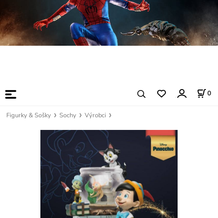
0
Figurky & Sošky
Sochy
Výrobci