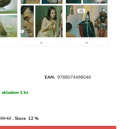
w
EAN:
9788074498046
skladem 1 ks
299
Kč
Sleva
12
%