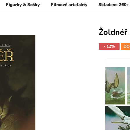
Figurky & Sošky
Filmové artefakty
Skladem: 260+
Žoldnéř 
- 12%
DO