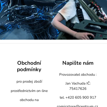
Obchodní
Napište nám
podmínky
Provozovatel obchodu :
pro prodej zboží
Jan Vachuda
IČ:
75417626
prostřednictvím on-line
tel. +420 605 900 917
obchodu na
comicstore@centrum.cz