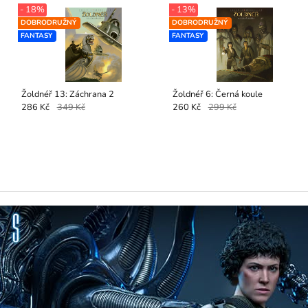
- 18%
- 13%
DOBRODRUŽNÝ
DOBRODRUŽNÝ
FANTASY
FANTASY
Žoldnéř 13: Záchrana 2
Žoldnéř 6: Černá koule
286 Kč
349 Kč
260 Kč
299 Kč