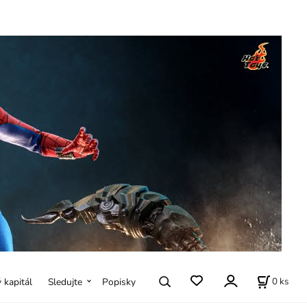
0
ks
ý kapitál
Sledujte
Popisky