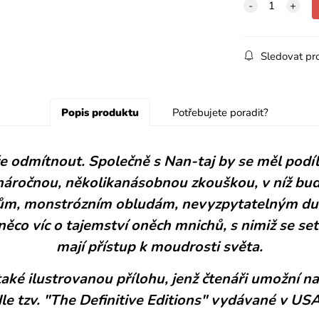
Sledovat pr
Popis produktu
Potřebujete poradit?
 odmítnout. Společně s Nan-taj by se měl podíl
 náročnou, několikanásobnou zkouškou, v níž bude 
kům, monstrózním obludám, nevyzpytatelným du
co víc o tajemství oněch mnichů, s nimiž se setkal
mají přístup k moudrosti světa.
é ilustrovanou přílohu, jenž čtenáři umožní n
le tzv. "The Definitive Editions" vydávané v U