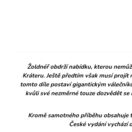
Žoldnéř obdrží nabídku, kterou nemůže
Kráteru. Ještě předtím však musí projít
tomto díle postaví gigantickým váleční
kvůli své nezměrné touze dozvědět se ně
Kromě samotného příběhu obsahuje tak
České vydání vychází d