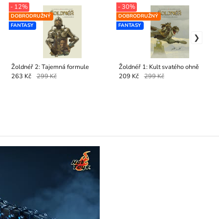
- 12%
- 30%
DOBRODRUŽNÝ
DOBRODRUŽNÝ
FANTASY
FANTASY
Žoldnéř 2: Tajemná formule
Žoldnéř 1: Kult svatého ohně
263 Kč
299 Kč
209 Kč
299 Kč