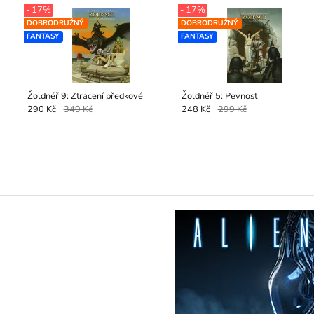
- 17%
- 17%
DOBRODRUŽNÝ
DOBRODRUŽNÝ
FANTASY
FANTASY
Žoldnéř 9: Ztracení předkové
Žoldnéř 5: Pevnost
290 Kč
349 Kč
248 Kč
299 Kč