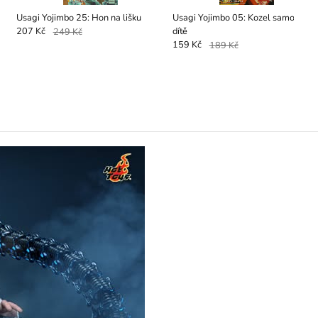
Usagi Yojimbo 25: Hon na lišku
Usagi Yojimbo 05: Kozel samotář a
dítě
207 Kč
249 Kč
159 Kč
189 Kč