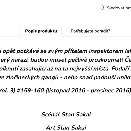
Sledovat pr
Popis produktu
Potřebujete poradit?
 opět potkává se svým přítelem inspektorem Ishi
erý narazí, budou muset pečlivě prozkoumat! Čeka
iknutí zasahující až na ta nejvyšší místa. Podaří 
 ze zločineckých gangů - nebo snad padouši unik
Vol. 3) #159-160 (listopad 2016 - prosinec 2016)
Scénář Stan Sakai
Art Stan Sakai