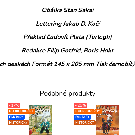
Obálka Stan Sakai
Lettering Jakub D. Kočí
Překlad Ľudovít Plata (Turlogh)
Redakce Filip Gotfrid, Boris Hokr
ch deskách Formát 145 x 205 mm Tisk černobílý
Podobné produkty
- 17%
- 25%
DOBRODRUŽNÝ
DOBRODRUŽNÝ
FANTASY
FANTASY
HISTORICKÝ
HISTORICKÝ