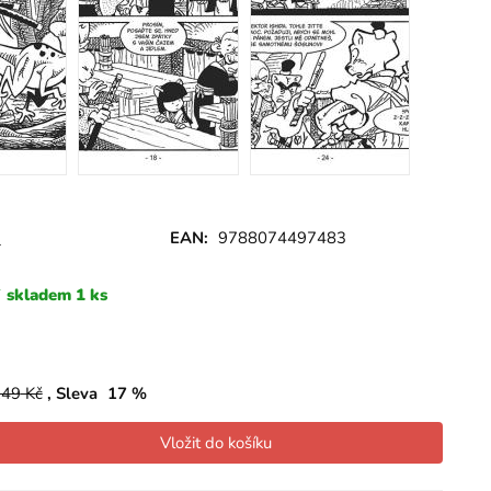
w
EAN:
9788074497483
skladem 1 ks
249
Kč
Sleva
17
%