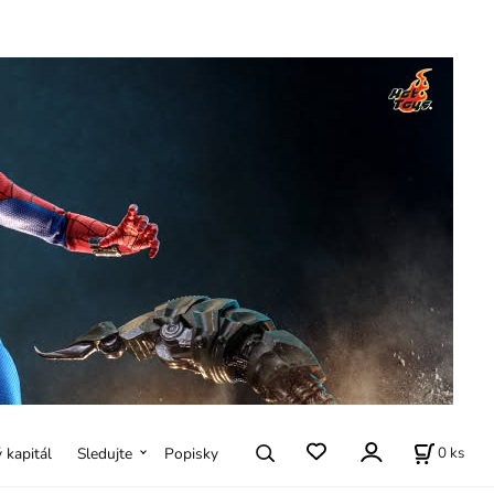
0
ks
ý kapitál
Sledujte
Popisky