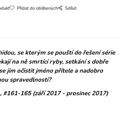
odukt
Přidat do oblíbených
Sdílet
dou, se kterým se pouští do řešení série
jí na ně smrtící ryby, setkání s dobře
se jim očistit jméno přítele a nadobro
nou spravedlnosti?
, #161-165 (září 2017 - prosinec 2017)