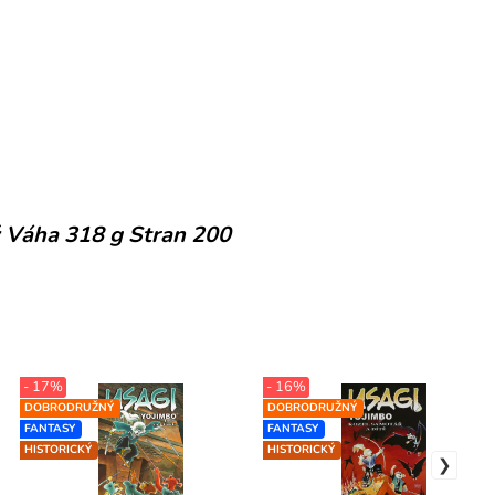
 Váha 318 g Stran 200
- 17%
- 16%
DOBRODRUŽNÝ
DOBRODRUŽNÝ
FANTASY
FANTASY
HISTORICKÝ
HISTORICKÝ