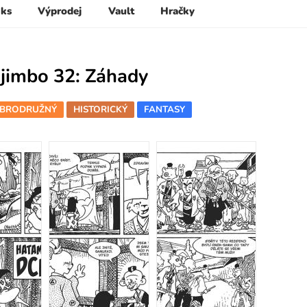
 ks
Výprodej
Vault
Hračky
ojimbo 32: Záhady
BRODRUŽNÝ
HISTORICKÝ
FANTASY