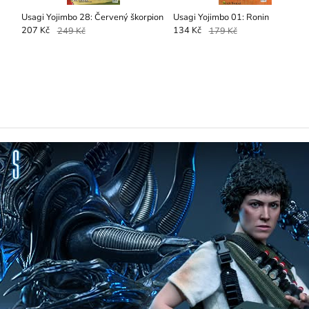
Usagi Yojimbo 28: Červený škorpion
Usagi Yojimbo 01: Ronin
207 Kč
249 Kč
134 Kč
179 Kč