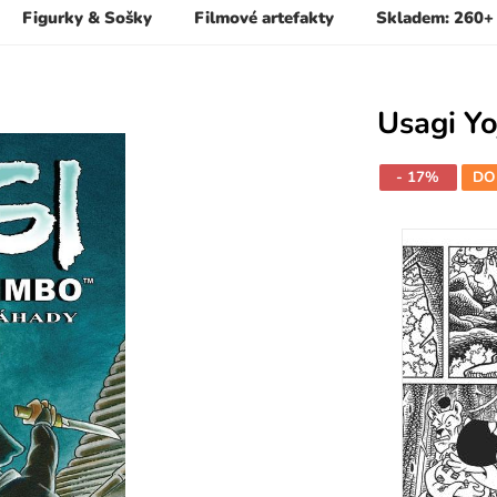
Figurky & Sošky
Filmové artefakty
Skladem: 260+
Usagi Y
- 17%
DO