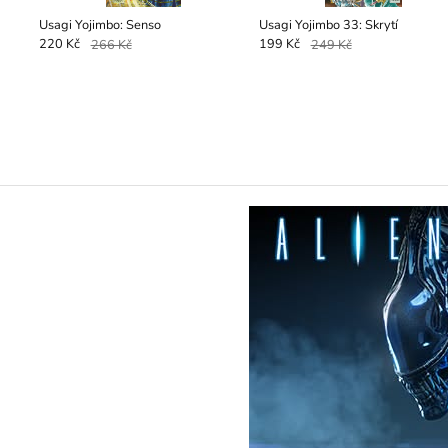
Usagi Yojimbo: Senso
Usagi Yojimbo 33: Skrytí
220 Kč
266 Kč
199 Kč
249 Kč