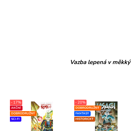
Vazba lepená v měkký
- 17%
- 20%
AKČNÍ
DOBRODRUŽNÝ
DOBRODRUŽNÝ
FANTASY
SCI-FI
HISTORICKÝ