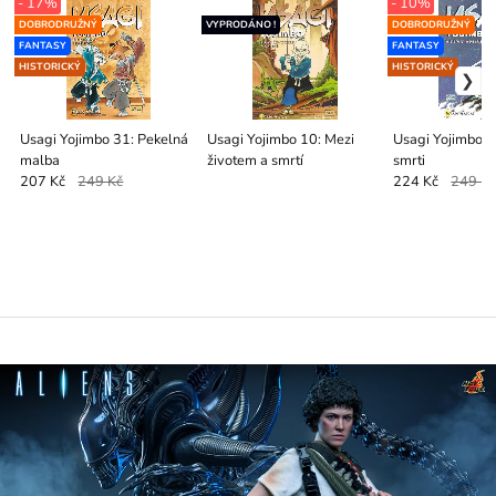
- 17%
- 10%
DOBRODRUŽNÝ
VYPRODÁNO !
DOBRODRUŽNÝ
FANTASY
FANTASY
HISTORICKÝ
HISTORICKÝ
Usagi Yojimbo 31: Pekelná
Usagi Yojimbo 10: Mezi
Usagi Yojimbo 0
malba
životem a smrtí
smrti
207 Kč
249 Kč
224 Kč
249 K