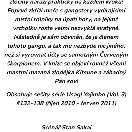
zločiny naráží prakticky na každém kroku!
Poprvé zkříží meče s gangstery vydírajícími
místní rolníky na úpatí hory, na jejímž
vrcholku roste velmi nezvyklá svatyně.
Následně je sám obviněn, že je členem
tohoto gangu, a tak mu nezbyde nic jiného,
než si vyrovnat účty se samotným Červeným
škorpionem. V knize se objeví rovněž všemi
mastmi mazaná zlodějka Kitsune a záhadný
Pán sov!
Obsahuje sešity série Usagi Yojimbo (Vol. 3)
#132-138 (říjen 2010 - červen 2011)
Scénář Stan Sakai