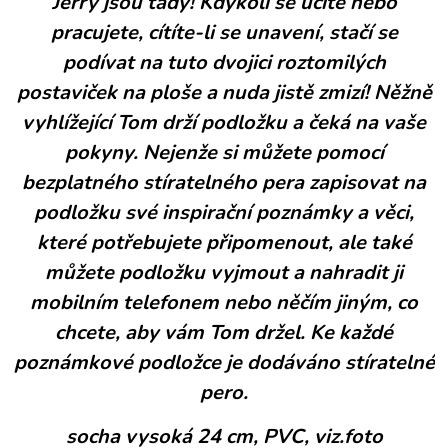
Jerry jsou tady! Kdykoli se učíte nebo
pracujete, cítíte-li se unavení, stačí se
podívat na tuto dvojici roztomilých
postaviček na ploše a nuda jistě zmizí! Něžně
vyhlížející Tom drží podložku a čeká na vaše
pokyny. Nejenže si můžete pomocí
bezplatného stíratelného pera zapisovat na
podložku své inspirační poznámky a věci,
které potřebujete připomenout, ale také
můžete podložku vyjmout a nahradit ji
mobilním telefonem nebo něčím jiným, co
chcete, aby vám Tom držel. Ke každé
poznámkové podložce je dodáváno stíratelné
pero.
socha vysoká 24 cm, PVC, viz.foto