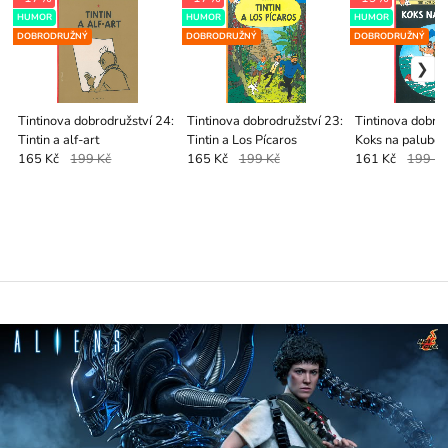
HUMOR
HUMOR
HUMOR
DOBRODRUŽNÝ
DOBRODRUŽNÝ
DOBRODRUŽNÝ
Tintinova dobrodružství 24:
Tintinova dobrodružství 23:
Tintinova dobrod
Tintin a alf-art
Tintin a Los Pícaros
Koks na palubě
165 Kč
199 Kč
165 Kč
199 Kč
161 Kč
199 K