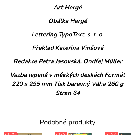
Art Hergé
Obálka Hergé
Lettering TypoText, s. r. o.
Překlad Kateřina Vinšová
Redakce Petra Jasovská, Ondřej Müller
Vazba lepená v měkkých deskách Formát
220 x 295 mm Tisk barevný Váha 260 g
Stran 64
Podobné produkty
- 17%
- 17%
- 19%