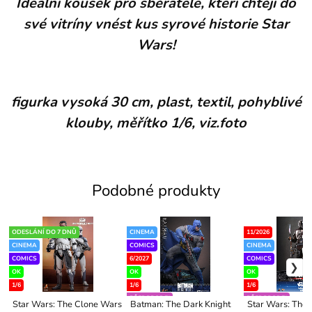
Ideální kousek pro sběratele, kteří chtějí do
své vitríny vnést kus syrové historie Star
Wars!
figurka vysoká 30 cm, plast, textil, pohyblivé
klouby, měřítko 1/6, viz.foto
Podobné produkty
ODESLÁNÍ DO 7 DNŮ
CINEMA
11/2026
CINEMA
COMICS
CINEMA
COMICS
6/2027
COMICS
OK
OK
OK
1/6
1/6
1/6
PŘEDPRODEJ
PŘEDPRODEJ
Star Wars: The Clone Wars
Batman: The Dark Knight
Star Wars: The