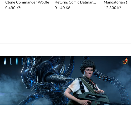
Clone Commander Wolffe
Returns Comic Batman
Mandalorian & 
(Battle Damaged Version)
Movie DLX
9 490 Kč
9 149 Kč
12 300 Kč