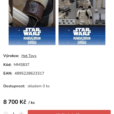
Výrobce:
Hot Toys
Kód:
MMS837
EAN:
4895228623317
Dostupnost:
skladem 0 ks
8 700
Kč
ks