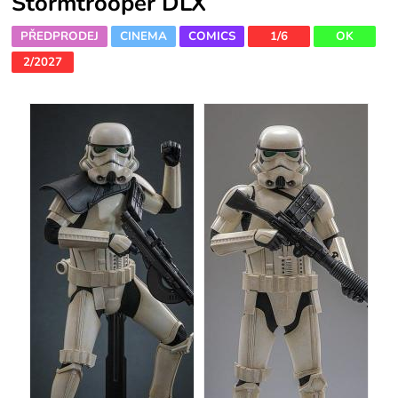
Stormtrooper DLX
PŘEDPRODEJ
CINEMA
COMICS
1/6
OK
2/2027