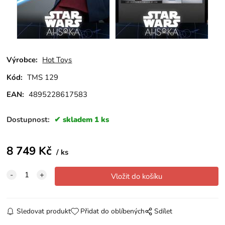
Výrobce:
Hot Toys
Kód:
TMS 129
EAN:
4895228617583
Dostupnost:
skladem 1 ks
8 749
Kč
ks
Sledovat produkt
Přidat do oblíbených
Sdílet