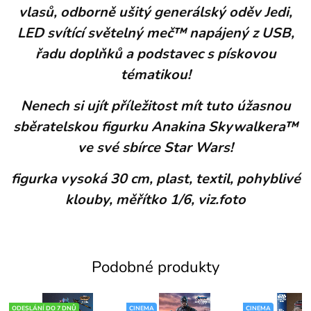
vlasů, odborně ušitý generálský oděv Jedi,
LED svítící světelný meč™ napájený z USB,
řadu doplňků a podstavec s pískovou
tématikou!
Nenech si ujít příležitost mít tuto úžasnou
sběratelskou figurku Anakina Skywalkera™
ve své sbírce Star Wars!
figurka vysoká 30 cm, plast, textil, pohyblivé
klouby, měřítko 1/6, viz.foto
Podobné produkty
ODESLÁNÍ DO 7 DNŮ
CINEMA
CINEMA