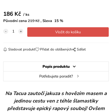
186
Kč
ks
Původní cena
219
Kč
Sleva
15
%
Sledovat produkt
Přidat do oblíbených
Sdílet
Popis produktu
Potřebujete poradit?
Na Tacua zautočí jakuza s hovězím masem a
jedinou cestu ven z téhle šlamastiky
představuje epický rapový souboj! Ovšem