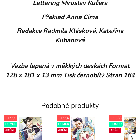
Lettering Miroslav Kučera
Překlad Anna Cima
Redakce Radmila Klásková, Kateřina
Kubanová
Vazba lepená v měkkých deskách Formát
128 x 181 x 13 mm Tisk černobílý Stran 164
Podobné produkty
- 15%
- 15%
- 15%
HUMOR
HUMOR
HUMOR
AKČNÍ
AKČNÍ
AKČNÍ