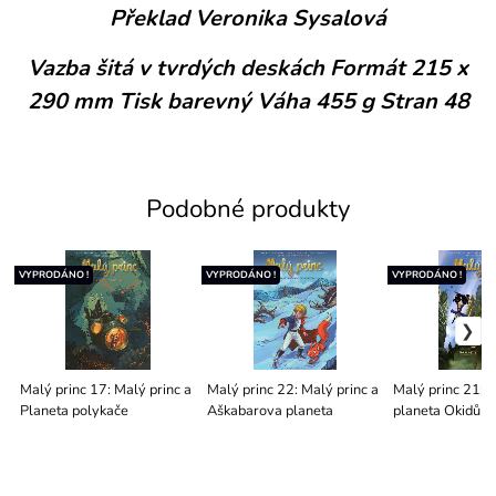
Překlad Veronika Sysalová
Vazba šitá v tvrdých deskách Formát 215 x
290 mm Tisk barevný Váha 455 g Stran 48
Podobné produkty
VYPRODÁNO !
VYPRODÁNO !
VYPRODÁNO !
Malý princ 17: Malý princ a
Malý princ 22: Malý princ a
Malý princ 21: M
Planeta polykače
Aškabarova planeta
planeta Okidů