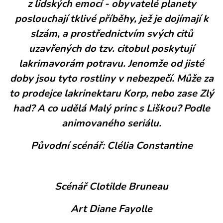
z lidských emocí - obyvatelé planety
poslouchají tklivé příběhy, jež je dojímají k
slzám, a prostřednictvím svých citů
uzavřených do tzv. citobul poskytují
lakrimavorám potravu. Jenomže od jisté
doby jsou tyto rostliny v nebezpečí. Může za
to prodejce lakrinektaru Korp, nebo zase Zlý
had? A co udělá Malý princ s Liškou? Podle
animovaného seriálu.
Původní scénář: Clélia Constantine
Scénář Clotilde Bruneau
Art Diane Fayolle