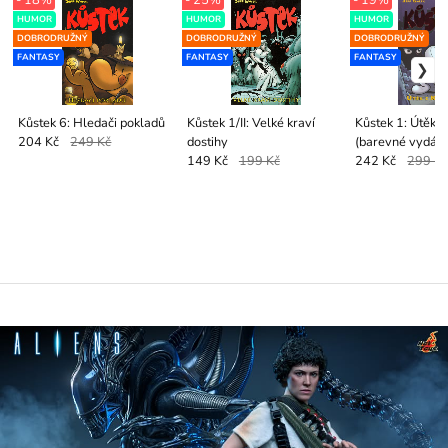
HUMOR
HUMOR
HUMOR
DOBRODRUŽNÝ
DOBRODRUŽNÝ
DOBRODRUŽNÝ
FANTASY
FANTASY
FANTASY
Kůstek 6: Hledači pokladů
Kůstek 1/II: Velké kraví
Kůstek 1: Útěk 
dostihy
(barevné vydání
204 Kč
249 Kč
149 Kč
199 Kč
242 Kč
299 K