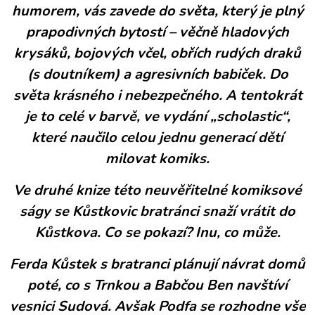
humorem, vás zavede do světa, který je plný
prapodivných bytostí – věčně hladových
krysáků, bojových včel, obřích rudých draků
(s doutníkem) a agresivních babiček. Do
světa krásného i nebezpečného. A tentokrát
je to celé v barvě, ve vydání „scholastic“,
které naučilo celou jednu generací dětí
milovat komiks.
Ve druhé knize této neuvěřitelné komiksové
ságy se Kůstkovic bratránci snaží vrátit do
Kůstkova. Co se pokazí? Inu, co může.
Ferda Kůstek s bratranci plánují návrat domů
poté, co s Trnkou a Babčou Ben navštíví
vesnici Sudová. Avšak Podfa se rozhodne vše