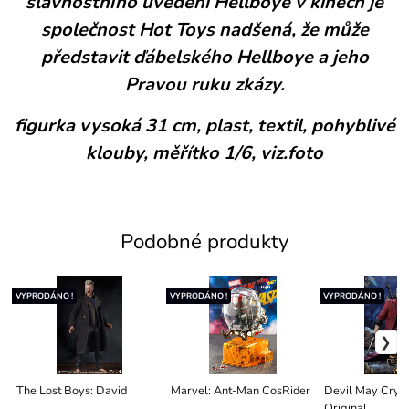
slavnostního uvedení Hellboye v kinech je
společnost Hot Toys nadšená, že může
představit ďábelského Hellboye a jeho
Pravou ruku zkázy.
figurka vysoká 31 cm, plast, textil, pohyblivé
klouby, měřítko 1/6, viz.foto
Podobné produkty
VYPRODÁNO !
VYPRODÁNO !
VYPRODÁNO !
The Lost Boys: David
Marvel: Ant-Man CosRider
Devil May Cry D
Original