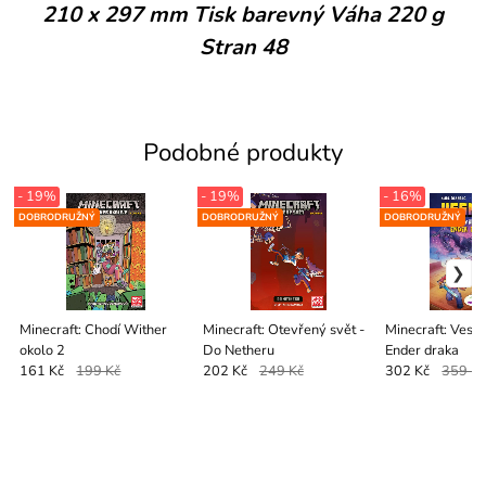
210 x 297 mm Tisk barevný Váha 220 g
Stran 48
Podobné produkty
- 19%
- 19%
- 16%
DOBRODRUŽNÝ
DOBRODRUŽNÝ
DOBRODRUŽNÝ
Minecraft: Chodí Wither
Minecraft: Otevřený svět -
Minecraft: Vesnic
okolo 2
Do Netheru
Ender draka
161 Kč
199 Kč
202 Kč
249 Kč
302 Kč
359 K