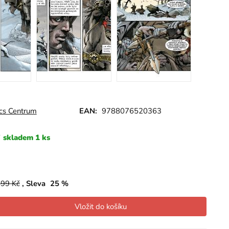
cs Centrum
EAN:
9788076520363
skladem 1 ks
699
Kč
Sleva
25
%