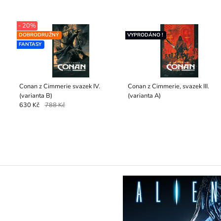
- 20%
DOBRODRUŽNÝ
VYPRODÁNO !
FANTASY
Conan z Cimmerie svazek IV.
Conan z Cimmerie, svazek III.
(varianta B)
(varianta A)
630 Kč
788 Kč