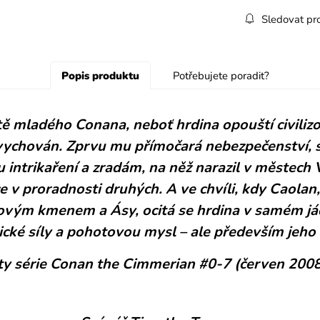
Sledovat pr
Popis produktu
Potřebujete poradit?
 mladého Conana, neboť hrdina opouští civilizov
 vychován. Zprvu mu přímočará nebezpečenství, 
 intrikaření a zradám, na něž narazil v městech
ce v proradnosti druhých. A ve chvíli, kdy Caolan
ovým kmenem a Ásy, ocitá se hrdina v samém jád
zické síly a pohotovou mysl – ale především jeho 
ty série Conan the Cimmerian #0-7 (červen 2008