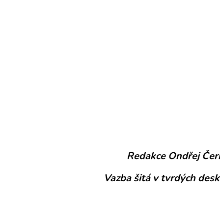
Redakce Ondřej Čern
Vazba šitá v tvrdých de