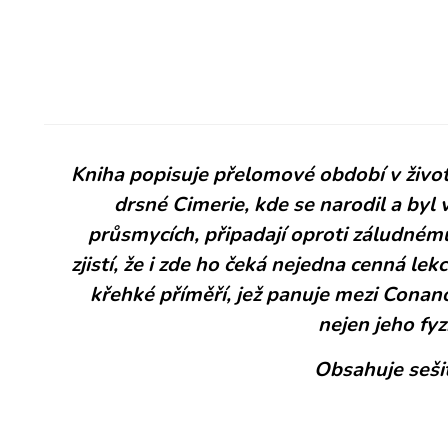
Kniha popisuje přelomové období v životě
drsné Cimerie, kde se narodil a byl
průsmycích, připadají oproti záludnému
zjistí, že i zde ho čeká nejedna cenná lek
křehké příměří, jež panuje mezi Conan
nejen jeho fy
Obsahuje seši