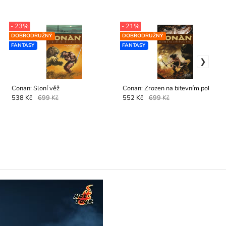
- 23%
- 21%
DOBRODRUŽNÝ
DOBRODRUŽNÝ
FANTASY
FANTASY
Conan: Sloní věž
Conan: Zrozen na bitevním poli
538 Kč
699 Kč
552 Kč
699 Kč