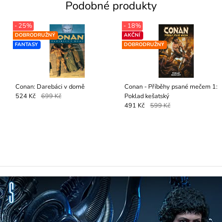
Podobné produkty
- 25%
- 18%
DOBRODRUŽNÝ
AKČNÍ
FANTASY
DOBRODRUŽNÝ
Conan: Darebáci v domě
Conan - Příběhy psané mečem 1:
Poklad kešatský
524 Kč
699 Kč
491 Kč
599 Kč