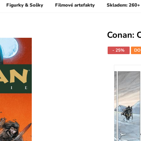
Figurky & Sošky
Filmové artefakty
Skladem: 260+
Conan: 
- 25%
DO