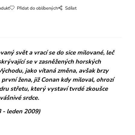
odukt
Přidat do oblíbených
Sdílet
aný svět a vrací se do sice milované, leč
skrývající se v zasněžených horských
 Východu, jako vítaná změna, avšak brzy
, první žena, již Conan kdy miloval, ohrozí
ru střetu, který vystaví tvrdé zkoušce
vášnivé srdce.
 - leden 2009)