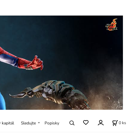
0
ks
ý kapitál
Sledujte
Popisky