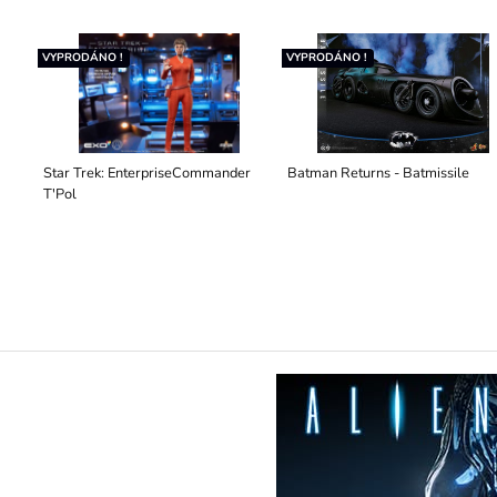
VYPRODÁNO !
VYPRODÁNO !
Star Trek: EnterpriseCommander
Batman Returns - Batmissile
T'Pol