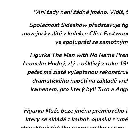
''Ani tady není žádné jméno. Vidíš, 
Společnost Sideshow představuje f
muzejní kvalitě z kolekce Clint Eastwoo
ve spolupráci se samotným
Figurka The Man with No Name Premi
Leoneho Hodný, zlý a ošklivý z roku 196
pečeť má zlatě vyleptanou rekonstruk
dramatického napětí na základě vrch
kamenem, pro který byli Tuco a Ange
Figurka Muže beze jména prémiového f
který se skládá z kalhot, opasků z umě
charakteristického vzorovaného serape. K