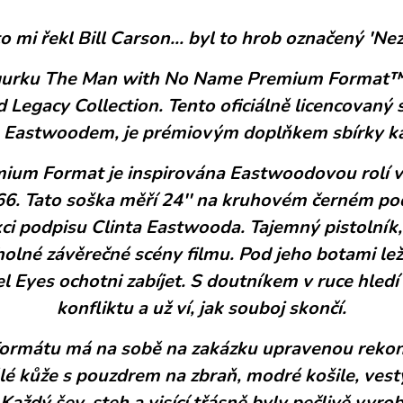
to mi řekl Bill Carson... byl to hrob označený '
igurku The Man with No Name Premium Format™,
d Legacy Collection. Tento oficiálně licencovaný
 Eastwoodem, je prémiovým doplňkem sbírky k
um Format je inspirována Eastwoodovou rolí v
6. Tato soška měří 24'' na kruhovém černém pods
ci podpisu Clinta Eastwooda. Tajemný pistolník
olné závěrečné scény filmu. Pod jeho botami lež
l Eyes ochotni zabíjet. S doutníkem v ruce hled
konfliktu a už ví, jak souboj skončí.
ormátu má na sobě na zakázku upravenou rekon
lé kůže s pouzdrem na zbraň, modré košile, vesty
aždý šev, steh a visící třásně byly pečlivě vyro