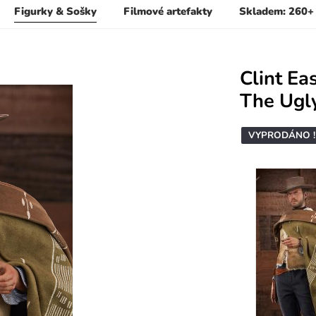
Figurky & Sošky
Filmové artefakty
Skladem: 260+
Clint Ea
The Ugl
VYPRODÁNO !