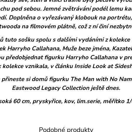
 sochu pod sebou. Jemné zvětrávání podél lemu ka
edí. Doplněna o vyřezávaný klobouk na portrétu
twooda na filmovém plátně, což z ní činí nezbytn
omů tuto sošku spolu s dalšími vydáními z kolekc
rek Harryho Callahana, Muže beze jména, Kazatel
ou předobjednat figurku Harryho Callahana v pr
ak kolekce vznikala, v článku Inside Look at Side
a přineste si domů figurku The Man with No Nam
Eastwood Legacy Collection ještě dnes.
oká 60 cm, pryskyřice, kov, lim.serie, měřítko 1/4
Podobné produkty