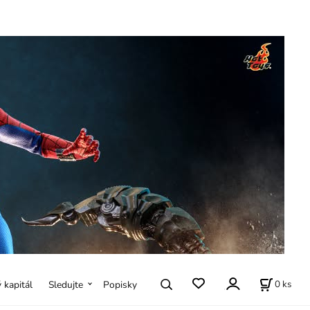
0
ks
ý kapitál
Sledujte
Popisky