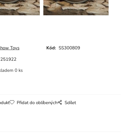
show Toys
Kód:
SS300809
0251922
kladem 0 ks
odukt
Přidat do oblíbených
Sdílet