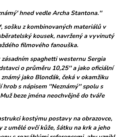
Neznámý' hned vedle Archa Stantona.''
 sošku z kombinovaných materiálů v
 sběratelský kousek, navržený a vyvinutý
aždého filmového fanouška.
 zásadním spaghetti westernu Sergia
tavci o průměru 10,25'' a jako oficiální
, známý jako Blonďák, čeká v okamžiku
í hrob s nápisem ''Neznámý'' spolu s
í Muž beze jména neochvějně do tváře
strukci kostýmu postavy na obrazovce,
 z umělé ovčí kůže, šátku na krk a jeho
beny s rozsáhlými referencemi, aby vznikl