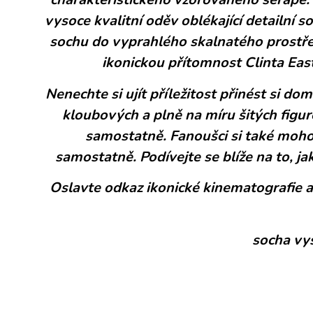
vysoce kvalitní oděv oblékající detailní
sochu do vyprahlého skalnatého prostř
ikonickou přítomnost Clinta Eas
Nenechte si ujít příležitost přinést si d
kloubových a plně na míru šitých figu
samostatně. Fanoušci si také moh
samostatně. Podívejte se blíže na to, j
Oslavte odkaz ikonické kinematografie 
socha vys