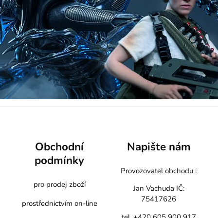
Obchodní
Napište nám
podmínky
Provozovatel obchodu :
pro prodej zboží
Jan Vachuda
IČ:
75417626
prostřednictvím on-line
tel. +420 605 900 917