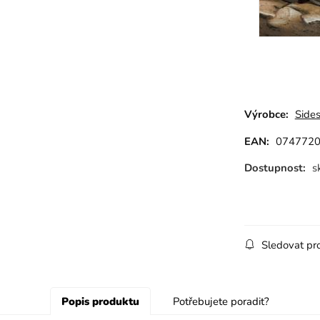
Výrobce:
Side
EAN:
074772
Dostupnost:
s
Sledovat pr
Popis produktu
Potřebujete poradit?