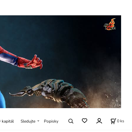
0
ks
ý kapitál
Sledujte
Popisky