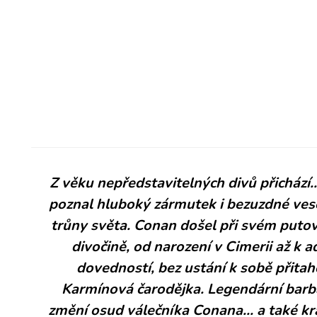
Z věku nepředstavitelných divů přichází.
poznal hluboký zármutek i bezuzdné ves
trůny světa. Conan došel při svém puto
divočině, od narození v Cimerii až k 
dovedností, bez ustání k sobě přitaho
Karmínová čarodějka. Legendární barb
změní osud válečníka Conana... a také kr