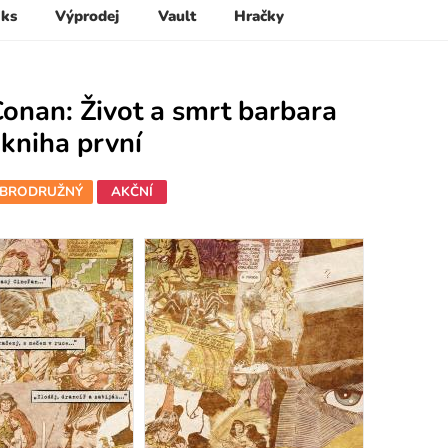
 ks
Výprodej
Vault
Hračky
onan: Život a smrt barbara
kniha první
BRODRUŽNÝ
AKČNÍ