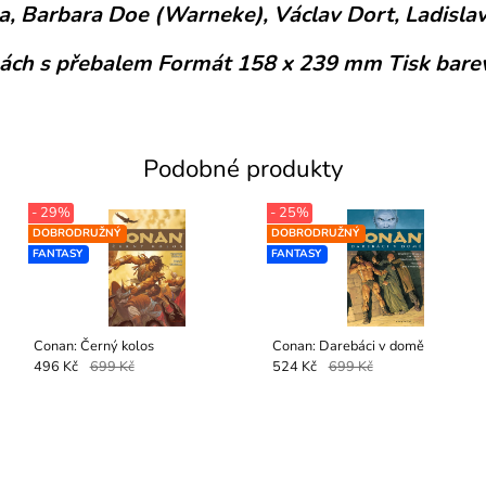
 Barbara Doe (Warneke), Václav Dort, Ladislav N
skách s přebalem Formát 158 x 239 mm Tisk bare
Podobné produkty
- 29%
- 25%
DOBRODRUŽNÝ
DOBRODRUŽNÝ
FANTASY
FANTASY
Conan: Černý kolos
Conan: Darebáci v domě
496 Kč
699 Kč
524 Kč
699 Kč