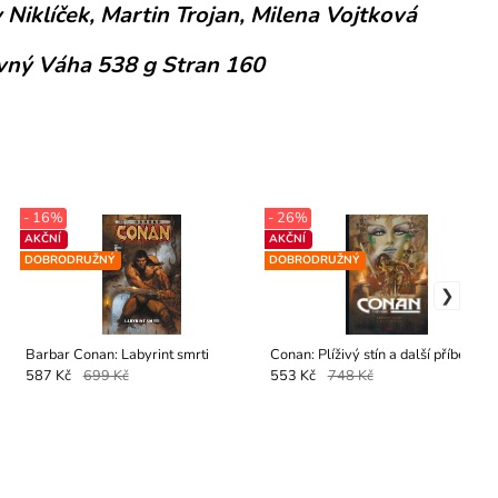
iklíček, Martin Trojan, Milena Vojtková
vný Váha 538 g Stran 160
- 16%
- 26%
AKČNÍ
AKČNÍ
DOBRODRUŽNÝ
DOBRODRUŽNÝ
Barbar Conan: Labyrint smrti
Conan: Plíživý stín a další příběhy
587 Kč
699 Kč
553 Kč
748 Kč