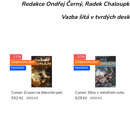
Redakce Ondřej Černý, Radek Chaloupka,
Vazba šitá v tvrdých de
- 21%
- 10%
DOBRODRUŽNÝ
DOBRODRUŽNÝ
FANTASY
FANTASY
Conan: Zrozen na bitevním poli
Conan: Stíny v měsíčním svitu
552 Kč
699 Kč
629 Kč
699 Kč