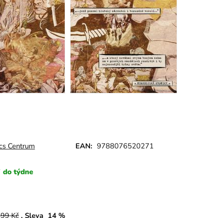
cs Centrum
EAN:
9788076520271
do týdne
699
Kč
Sleva
14
%