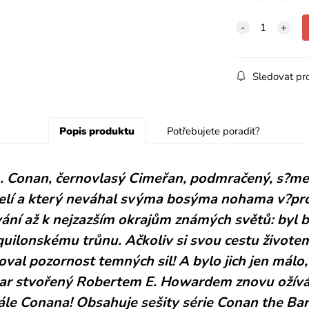
Sledovat pr
Popis produktu
Potřebujete poradit?
.. Conan, černovlasý Cimeřan, podmračený, s?meče
elí a který neváhal svýma bosýma nohama v?prost
vání až k nejzazším okrajům známých světů: byl 
aquilonskému trůnu. Ačkoliv si svou cestu život
val pozornost temných sil! A bylo jich jen málo, k
ar stvořený Robertem E. Howardem znovu ožívá
ále Conana! Obsahuje sešity série Conan the Bar