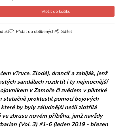
odukt
Přidat do oblíbených
Sdílet
m v?ruce. Zloděj, drancíř a zabiják, jenž
ých sandálech rozdrtit i ty nejmocnější
bojovníkem v Zamoře či zvědem v piktské
em statečně proklestil pomocí bojových
teré by byly záludnější nežli zlotřilá
 ve zbrusu novém příběhu, jenž navždy
barian (Vol. 3) #1-6 (leden 2019 - březen