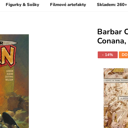
Figurky & Sošky
Filmové artefakty
Skladem: 260+
Barbar C
Conana, 
- 14%
DO